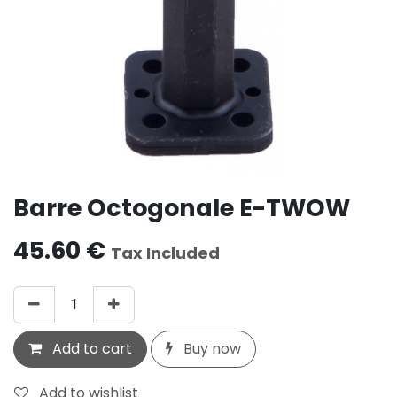
Barre Octogonale E-TWOW
45.60
€
Tax Included
Add to cart
Buy now
Add to wishlist