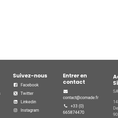
Suivez-nous
Entrer en
A
contact
S
Facebook
S
s
Twitter
contact@comade.fr
Linkedin
14
+33 (0)
D
Instagram
665874470
90