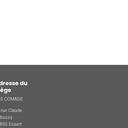
dresse du
iège
AS COMADE
 rue Claude
ebussy
850 Essert