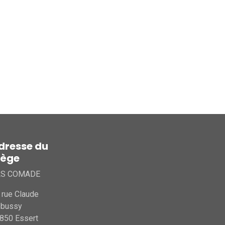
dresse du
iège
AS COMADE
 rue Claude
ebussy
850 Essert