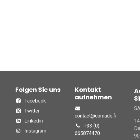
Folgen Sie uns
Kontakt
A
aufnehmen
S
Facebook
S
s
Twitter
contact@comade.fr
Linkedin
14
+33 (0)
D
Instagram
665874470
90