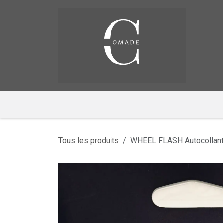
Se rendre au contenu
Pag
​
Tous les produits
WHEEL FLASH Autocollants 