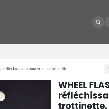
e d'accueil
Boutique
Inscrivez-vous
Conta
réfléchissants pour velo ou trottinette.
WHEEL FLAS
réfléchissa
trottinette.