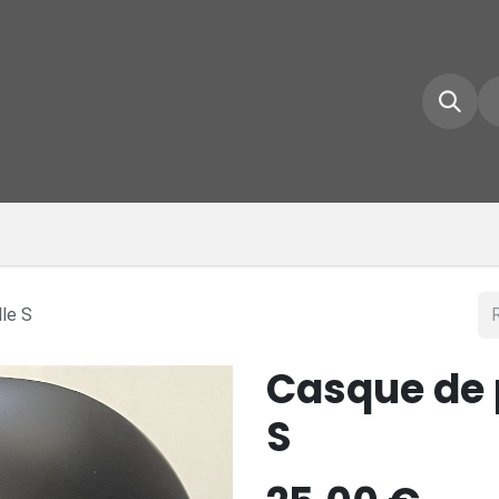
e d'accueil
Boutique
Inscrivez-vous
Conta
lle S
Casque de p
S