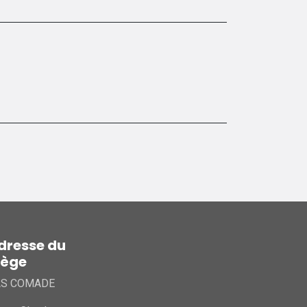
dresse du
iège
AS COMADE