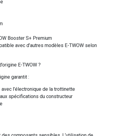
ne
cm
WOW Booster S+ Premium
patible avec d’autres modèles E-TWOW selon
 d’origine E-TWOW ?
igine garantit :
 avec l’électronique de la trottinette
ux spécifications du constructeur
ie
t des composants sensibles. L’utilisation de