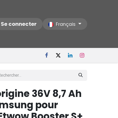
ctez-nous
Se connecter
Notre Société
Français
origine 36V 8,7 Ah
amsung pour
 Etwow Booster S+