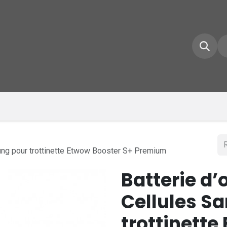
e d'accueil
Boutique
Inscrivez-vous
Conta
sung pour trottinette Etwow Booster S+ Premium
Batterie d’
Cellules S
trottinette