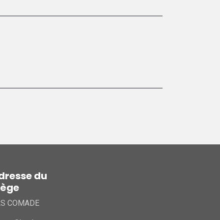
dresse du
iège
AS COMADE