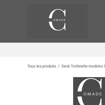
Se rendre au contenu
Pag
​
Tous les produits
Deck Trottinette modèles P