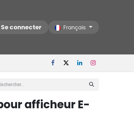
ctez-nous
Se connecter
Notre Société
Français
our afficheur E-