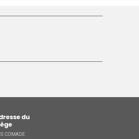
dresse du
iège
AS COMADE