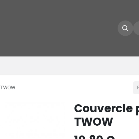
e d'accueil
Boutique
Inscrivez-vous
Conta
 E-TWOW
Couvercle p
TWOW