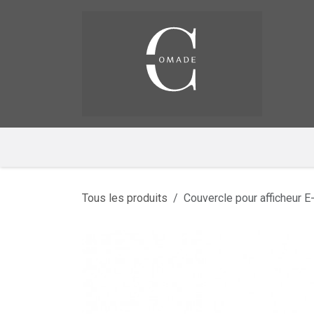
Se rendre au contenu
Pag
​
Tous les produits
Couvercle pour afficheur