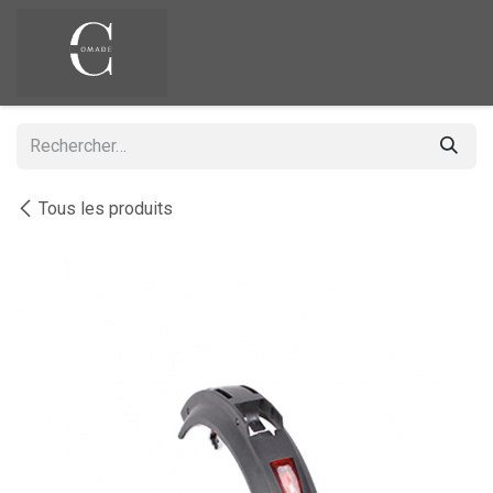
Se rendre au contenu
Tous les produits