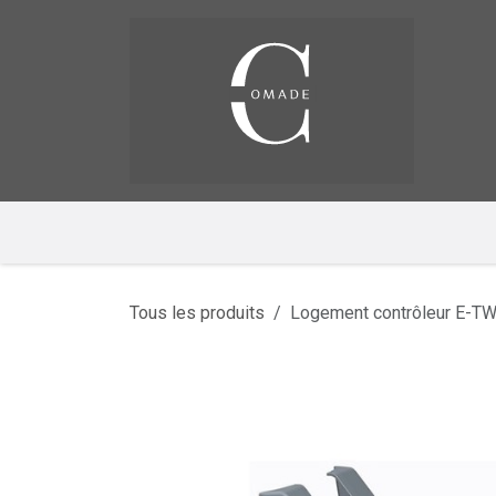
Se rendre au contenu
Pag
​
Tous les produits
Logement contrôleur E-TWO