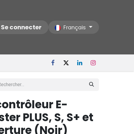
ctez-nous
Se connecter
Notre Société
Français
ontrôleur E-
er PLUS, S, S+ et
rture (Noir)