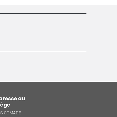
dresse du
iège
AS COMADE