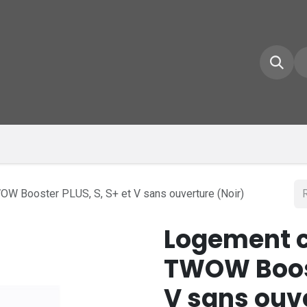
e d'accueil
Boutique
Inscrivez-vous
Conta
W Booster PLUS, S, S+ et V sans ouverture (Noir)
Logement c
TWOW Boost
V sans ouve