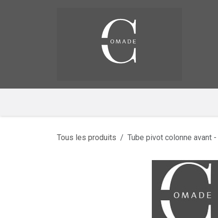
Se rendre au contenu
Pag
​
Tous les produits
Tube pivot colonne avant -