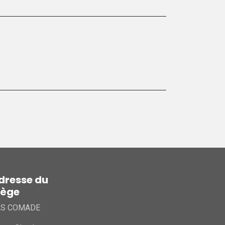
dresse du
iège
AS COMADE