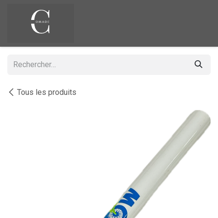
Se rendre au contenu
Tous les produits