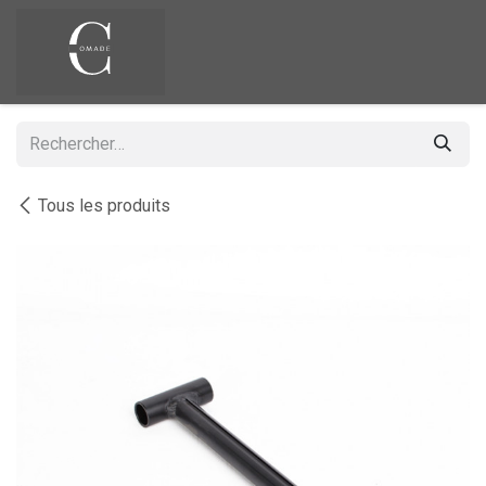
Se rendre au contenu
Tous les produits