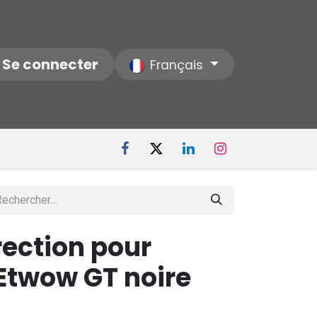
ctez-nous
Se connecter
Notre Société
Français
rection pour
 Etwow GT noire