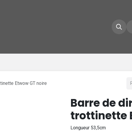
e d'accueil
Boutique
Inscrivez-vous
Conta
ottinette Etwow GT noire
Barre de di
trottinette
Longueur 53,5cm