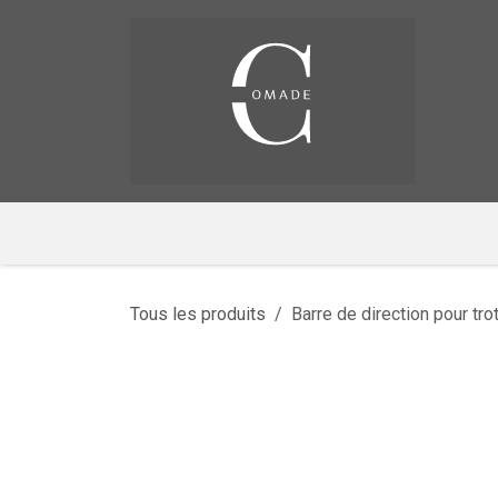
Se rendre au contenu
Pag
​
Tous les produits
Barre de direction pour tr