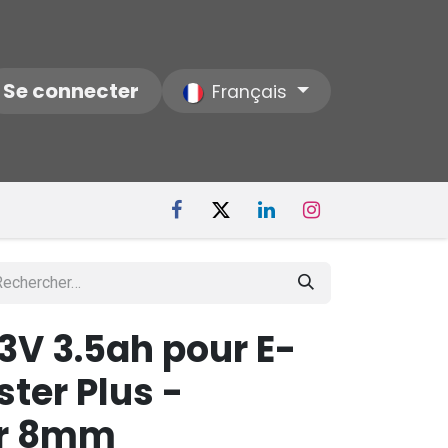
ctez-nous
Se connecter
Notre Société
Français
3V 3.5ah pour E-
er Plus -
r 8mm