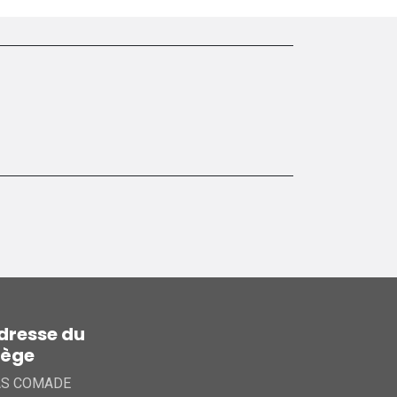
dresse du
iège
AS COMADE