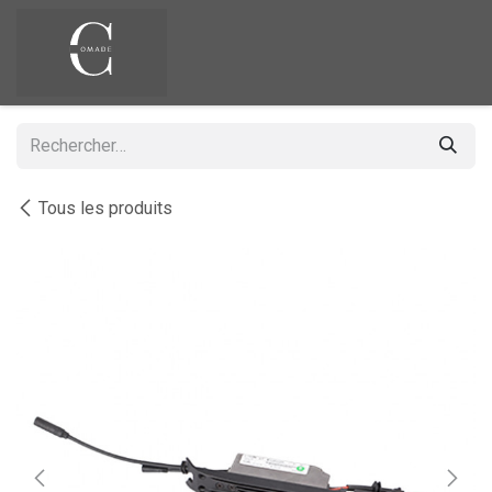
Se rendre au contenu
Tous les produits