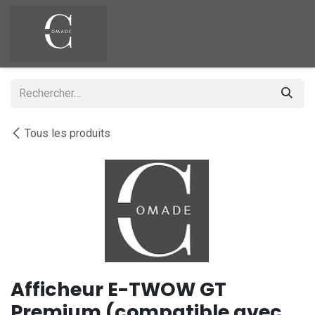
Se rendre au contenu
Tous les produits
Afficheur E-TWOW GT
Premium (compatible avec