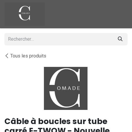
Se rendre au contenu
Tous les produits
Câble à boucles sur tube
carré E-TWOW - Nouvelle