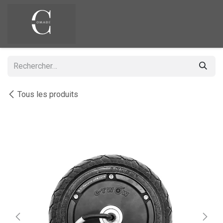
Se rendre au contenu
Tous les produits