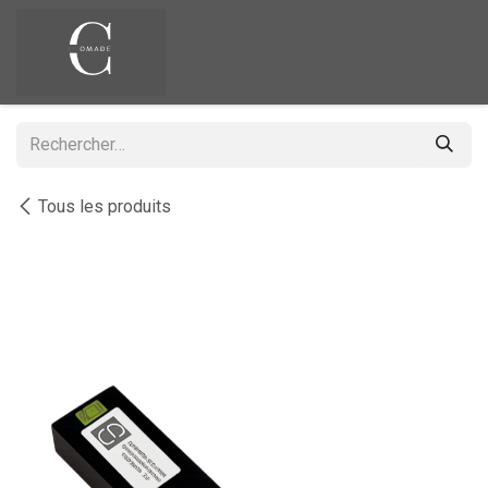
Se rendre au contenu
Tous les produits