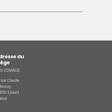
dresse du
iège
AS COMADE
 rue Claude
ebussy
850 Essert
ance