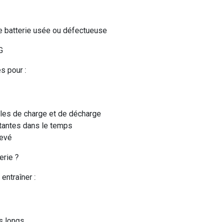
e batterie usée ou défectueuse
G
s pour :
ycles de charge et de décharge
tantes dans le temps
levé
erie ?
 entraîner :
s longs