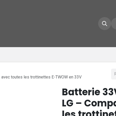
e d'accueil
Boutique
Inscrivez-vous
Conta
e avec toutes les trottinettes E-TWOW en 33V
Batterie 33
LG – Compa
les trotti