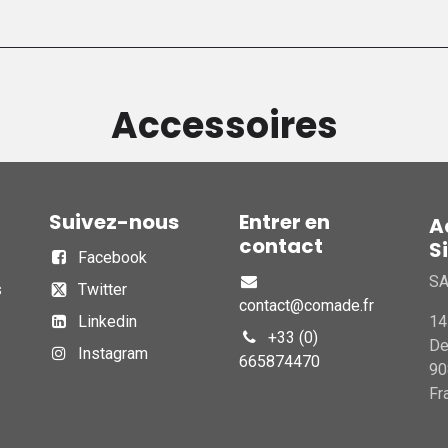
Accessoires
Suivez-nous
Entrer en
A
contact
S
Facebook
S
s
Twitter
contact@comade.fr
Linkedin
14
+33 (0)
D
Instagram
665874470
90
Fr