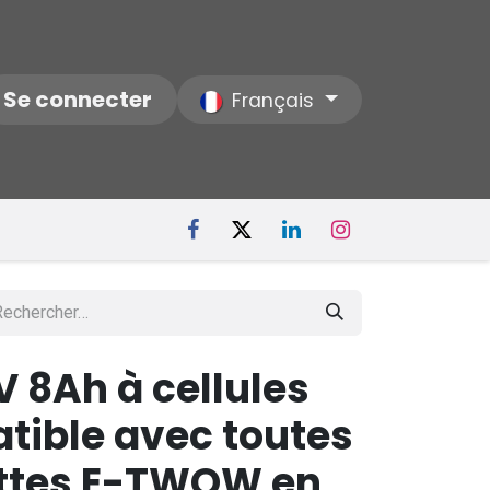
ctez-nous
Se connecter
Notre Société
Français
V 8Ah à cellules
tible avec toutes
nettes E-TWOW en