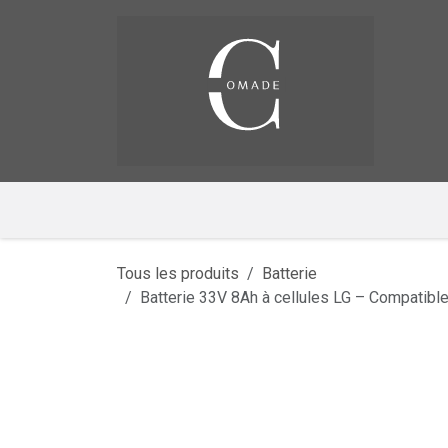
Se rendre au contenu
Pag
​
Tous les produits
Batterie
Batterie 33V 8Ah à cellules LG – Compatibl