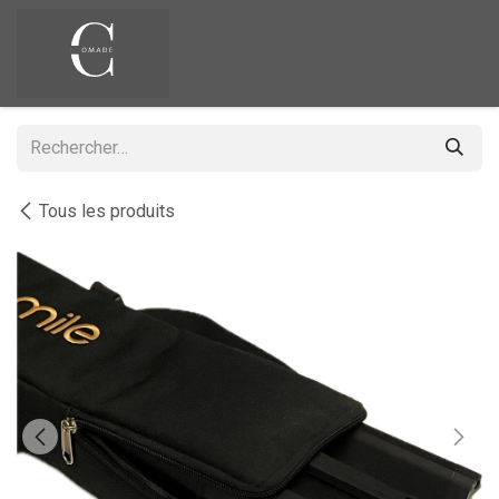
Se rendre au contenu
Tous les produits