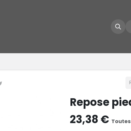
e d'accueil
Boutique
Inscrivez-vous
Conta
y
Repose pied
23,38
€
Toutes