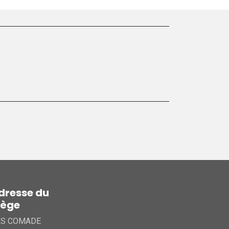
dresse du
iège
AS COMADE