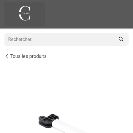
Se rendre au contenu
Tous les produits