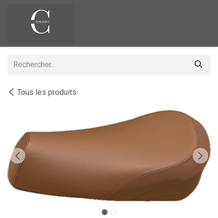
Se rendre au contenu
Tous les produits