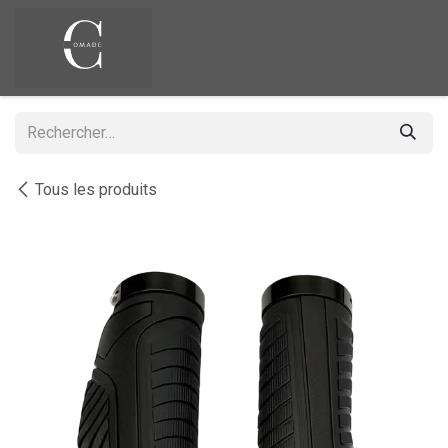
Se rendre au contenu
Tous les produits