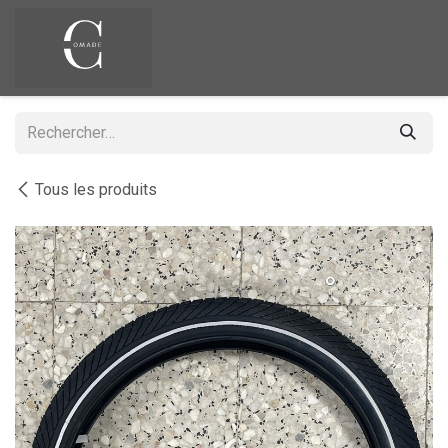
Se rendre au contenu
Tous les produits