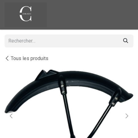
Se rendre au contenu
Tous les produits