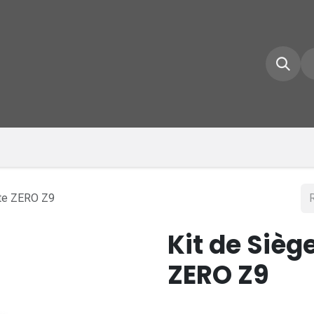
e d'accueil
Boutique
Inscrivez-vous
Conta
tte ZERO Z9
Kit de Sièg
ZERO Z9