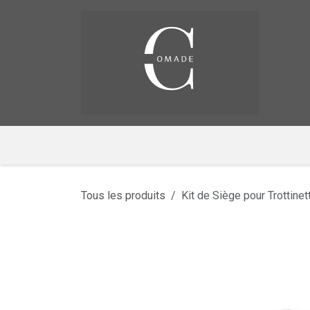
Se rendre au contenu
Pag
​
Tous les produits
Kit de Siège pour Trottine