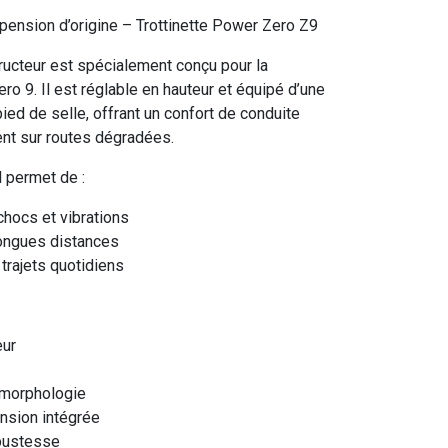
spension d’origine – Trottinette Power Zero Z9
tructeur est spécialement conçu pour la
ero 9. Il est réglable en hauteur et équipé d’une
ied de selle, offrant un confort de conduite
nt sur routes dégradées.
l permet de :
chocs et vibrations
longues distances
 trajets quotidiens
eur
a morphologie
nsion intégrée
obustesse