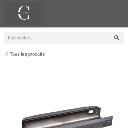
Se rendre au contenu
Tous les produits