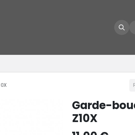
e d'accueil
Boutique
Inscrivez-vous
Conta
10X
Garde-boue
Z10X