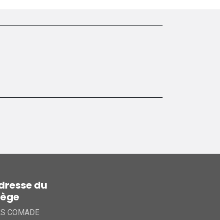
dresse du
iège
AS COMADE