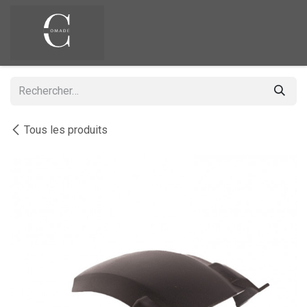
Se rendre au contenu
Tous les produits