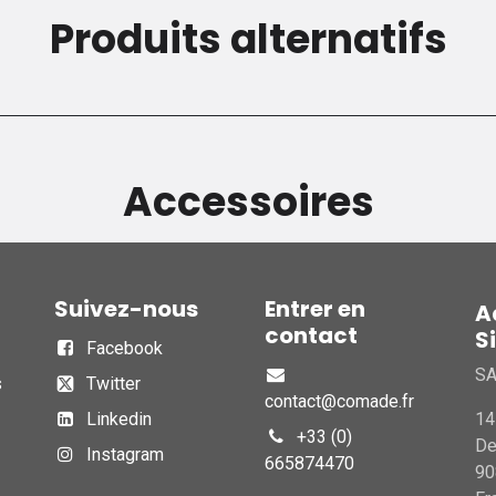
Produits alternatifs
Accessoires
Suivez-nous
Entrer en
A
contact
S
Facebook
S
s
Twitter
contact@comade.fr
Linkedin
14
+33 (0)
D
Instagram
665874470
90