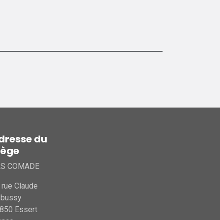
dresse du
iège
AS COMADE
 rue Claude
ebussy
850 Essert