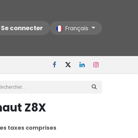
ctez-nous
Se connecter
Notre Société
Français
haut Z8X
es taxes comprises