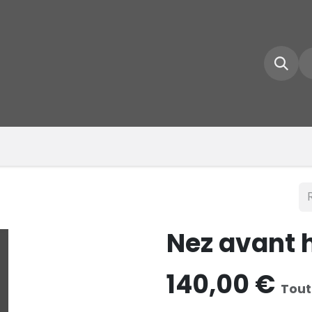
e d'accueil
Boutique
Inscrivez-vous
Conta
Nez avant 
140,00
€
Tout