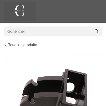
Se rendre au contenu
Tous les produits