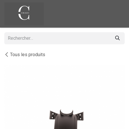
Se rendre au contenu
Tous les produits