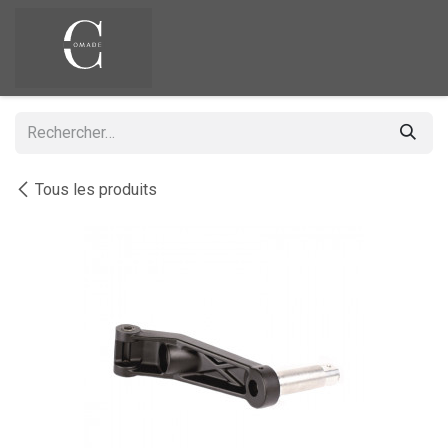
Se rendre au contenu
Tous les produits