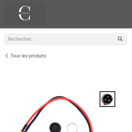
Se rendre au contenu
Tous les produits