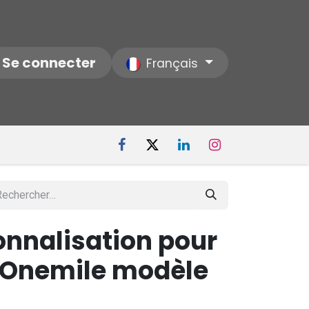
ctez-nous
Se connecter
Notre Société
Français
onnalisation pour
e Onemile modèle