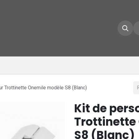
e d'accueil
Boutique
Inscrivez-vous
Conta
ur Trottinette Onemile modèle S8 (Blanc)
Kit de pers
Trottinett
S8 (Blanc)