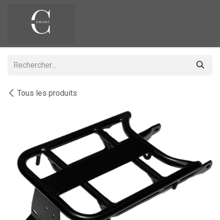
Se rendre au contenu
Tous les produits