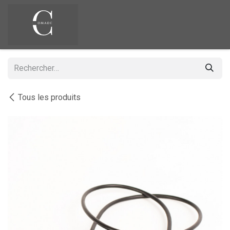
Se rendre au contenu
Tous les produits