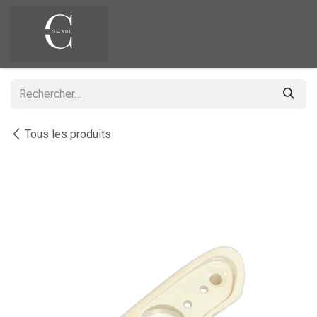
Se rendre au contenu
Tous les produits