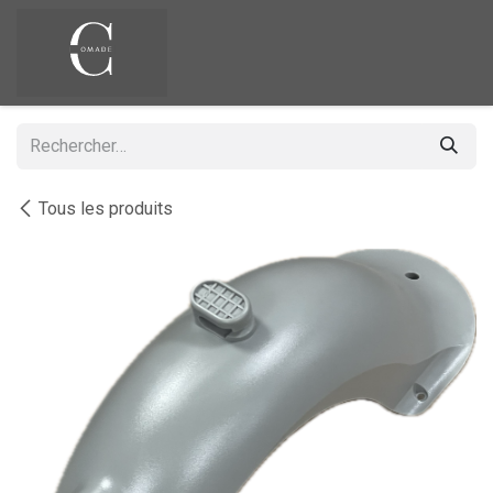
Se rendre au contenu
Tous les produits