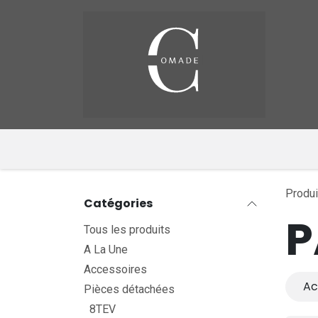
Se rendre au contenu
Pag
​
Produi
Catégories
P
Tous les produits
A La Une
Accessoires
Ac
Pièces détachées
8TEV