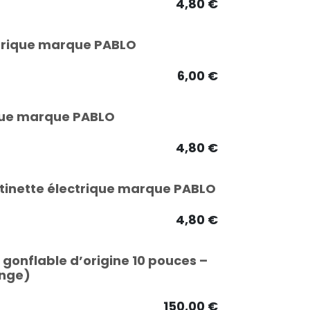
4,80
€
ctrique marque PABLO
6,00
€
ique marque PABLO
4,80
€
ttinette électrique marque PABLO
4,80
€
gonflable d’origine 10 pouces –
ange)
150,00
€