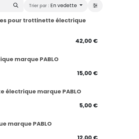
En vedette
Trier par :
s pour trottinette électrique
42,00
€
ctrique marque PABLO
15,00
€
tte électrique marque PABLO
5,00
€
rique marque PABLO
12,00
€