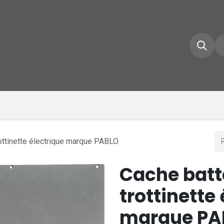
e d'accueil
Boutique
Inscrivez-vous
Conta
rottinette électrique marque PABLO
Cache batte
trottinette
marque PA