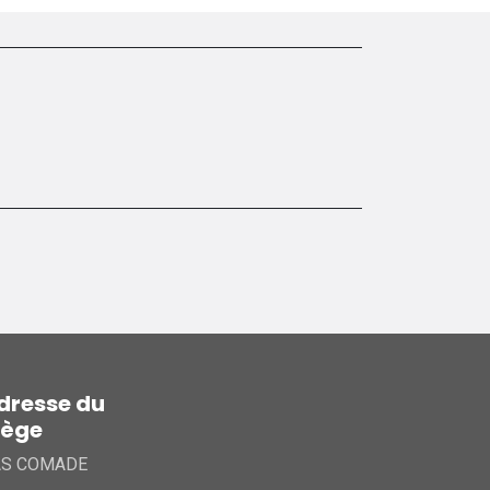
dresse du
iège
AS COMADE