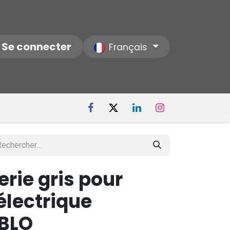
ctez-nous
Se connecter
Notre Société
Français
rie gris pour
 électrique
BLO