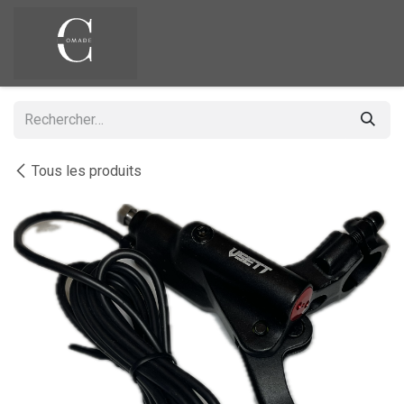
Se rendre au contenu
Tous les produits