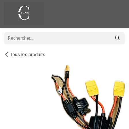
Se rendre au contenu
Tous les produits