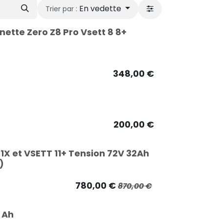
En vedette
Trier par :
inette Zero Z8 Pro Vsett 8 8+
348,00
€
200,00
€
1X et VSETT 11+ Tension 72V 32Ah
)
780,00
€
870,00
€
 Ah