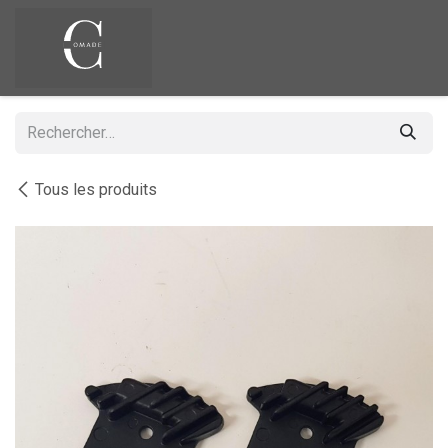
Se rendre au contenu
Tous les produits