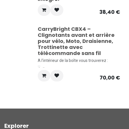
38,40
€
CarryBright CBX4 –
Clignotants avant et arrière
pour vélo, Moto, Draisienne,
Trottinette avec
télécommande sans fil
A l'intérieur de la boîte vous trouverez :
4 clignotants
Télécommande
70,00
€
Support d'installation partie avant
6 Joints torique
Support d'installation partie arrière
Câble de chargement micro USB
Autocollant pour tampon frictions
Explorer