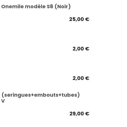
e Onemile modèle S8 (Noir)
25,00
€
2,00
€
2,00
€
ue (seringues+embouts+tubes)
 V
29,00
€