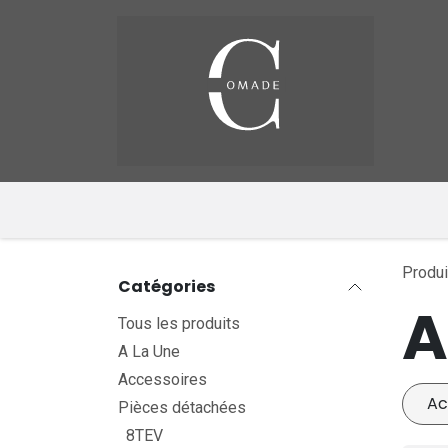
Se rendre au contenu
Pag
​
Produi
Catégories
A
Tous les produits
A La Une
Accessoires
Ac
Pièces détachées
8TEV