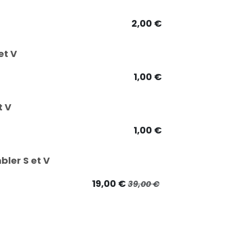
2,00
€
et V
1,00
€
t V
1,00
€
ler S et V
19,00
€
39,00
€